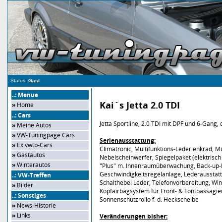
Status:
Gast
..: Menue
Kai`s Jetta 2.0 TDI
»
Home
..: Cars
Jetta Sportline, 2.0 TDI mit DPF und 6-Gang, 
»
Meine Autos
»
VW-Tuningpage Cars
Serienausstattung:
»
Ex vwtp-Cars
Climatronic, Multifunktions-Lederlenkrad, Mu
»
Gastautos
Nebelscheinwerfer, Spiegelpaket (elektrisc
»
Winterautos
"Plus" m. Innenraumüberwachung, Back-up-H
Geschwindigkeitsregelanlage, Lederausstattu
..: VW-Treffen
Schalthebel Leder, Telefonvorbereitung, Wi
»
Bilder
Kopfairbagsystem für Front- & Fontpassagier
..: Sonstiges
Sonnenschutzrollo f. d. Heckscheibe
»
News-Historie
»
Links
Veränderungen bisher: