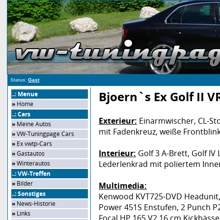
Status:
Gast
Bjoern`s Ex Golf II V
..: Menue
»
Home
..: Cars
Exterieur:
Einarmwischer, CL-Sto
»
Meine Autos
mit Fadenkreuz, weiße Frontblin
»
VW-Tuningpage Cars
»
Ex vwtp-Cars
Interieur:
Golf 3 A-Brett, Golf I
»
Gastautos
Lederlenkrad mit poliertem Innent
»
Winterautos
..: VW-Treffen
»
Bilder
Multimedia:
..: Sonstiges
Kenwood KVT725-DVD Headunit, 
»
News-Historie
Power 451S Enstufen, 2 Punch P
»
Links
Focal HP 165 V2 16 cm Kickbässe