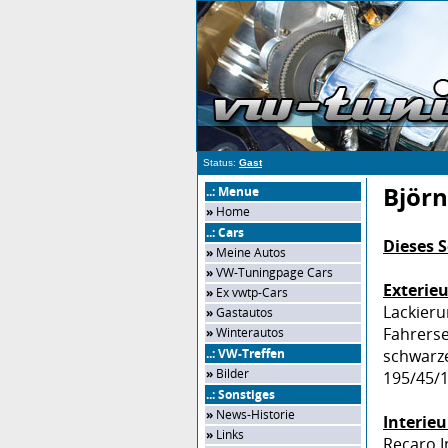
Status:
Gast
Björn
..: Menue
»
Home
..: Cars
Dieses S
»
Meine Autos
»
VW-Tuningpage Cars
Exterieu
»
Ex vwtp-Cars
Lackieru
»
Gastautos
Fahrerse
»
Winterautos
..: VW-Treffen
schwarze
»
Bilder
195/45/1
..: Sonstiges
»
News-Historie
Interieu
»
Links
Recaro I