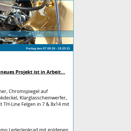
Freitag den 07.08.26 - 19:25:31
eues Projekt ist in Arbeit...
cher, Chromspiegel auf
kdeckel, Klarglasscheinwerfer,
 TH-Line Felgen in 7 & 8x14 mit
 Momo Lederlenkrad mit goldenen