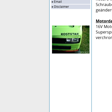
»
Email
Schraube
»
Disclaimer
geändert
Motorda
Zufalls-Bild
16V Moto
Supersp
verchro