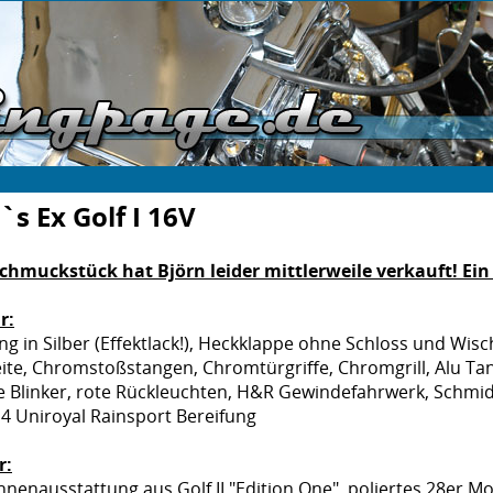
`s Ex Golf I 16V
chmuckstück hat Björn leider mittlerweile verkauft! Ein n
r:
ng in Silber (Effektlack!), Heckklappe ohne Schloss und Wis
ite, Chromstoßstangen, Chromtürgriffe, Chromgrill, Alu Tan
 Blinker, rote Rückleuchten, H&R Gewindefahrwerk, Schmidt
4 Uniroyal Rainsport Bereifung
r:
nnenausstattung aus Golf II "Edition One", poliertes 28er