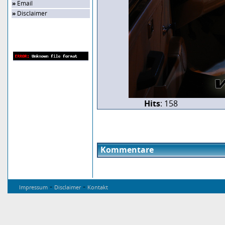
»
Email
»
Disclaimer
Zufalls-Bild
Hits
: 158
Kommentare
-
-
Impressum
Disclaimer
Kontakt