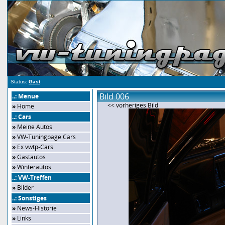
Status:
Gast
Bild 006
..: Menue
<< vorheriges Bild
»
Home
..: Cars
»
Meine Autos
»
VW-Tuningpage Cars
»
Ex vwtp-Cars
»
Gastautos
»
Winterautos
..: VW-Treffen
»
Bilder
..: Sonstiges
»
News-Historie
»
Links