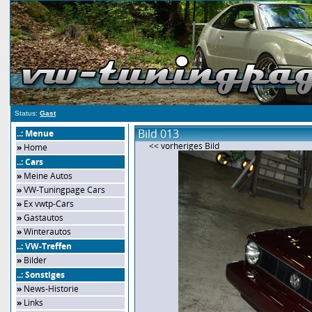
Status:
Gast
Bild 013
..: Menue
<< vorheriges Bild
»
Home
..: Cars
»
Meine Autos
»
VW-Tuningpage Cars
»
Ex vwtp-Cars
»
Gastautos
»
Winterautos
..: VW-Treffen
»
Bilder
..: Sonstiges
»
News-Historie
»
Links