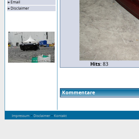
»
Email
»
Disclaimer
Zufalls-Bild
Hits
: 83
Kommentare
-
-
Impressum
Disclaimer
Kontakt