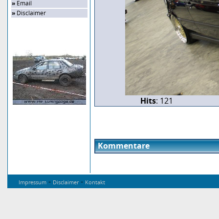
»
Email
»
Disclaimer
Zufalls-Bild
Hits
: 121
Kommentare
-
-
Impressum
Disclaimer
Kontakt