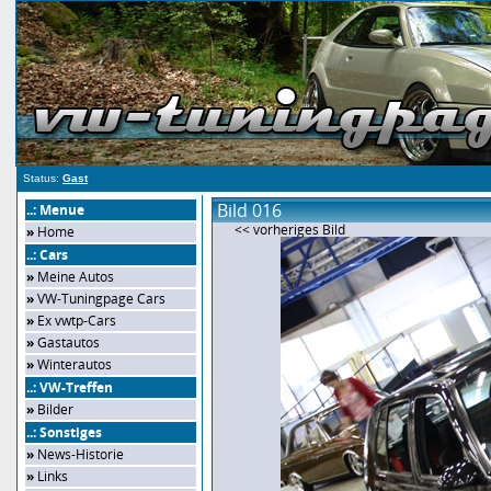
Status:
Gast
Bild 016
..: Menue
<< vorheriges Bild
»
Home
..: Cars
»
Meine Autos
»
VW-Tuningpage Cars
»
Ex vwtp-Cars
»
Gastautos
»
Winterautos
..: VW-Treffen
»
Bilder
..: Sonstiges
»
News-Historie
»
Links