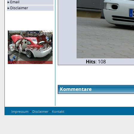
»
Email
»
Disclaimer
Zufalls-Bild
Hits
: 108
Kommentare
-
-
Impressum
Disclaimer
Kontakt