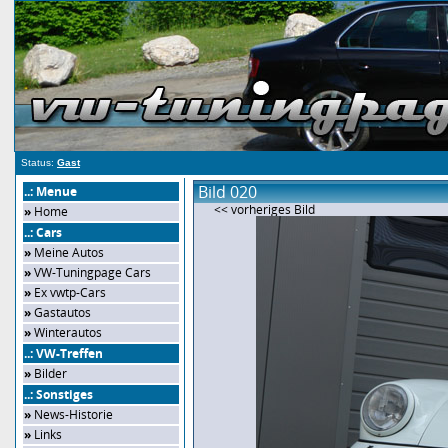
Status:
Gast
Bild 020
..: Menue
<< vorheriges Bild
»
Home
..: Cars
»
Meine Autos
»
VW-Tuningpage Cars
»
Ex vwtp-Cars
»
Gastautos
»
Winterautos
..: VW-Treffen
»
Bilder
..: Sonstiges
»
News-Historie
»
Links