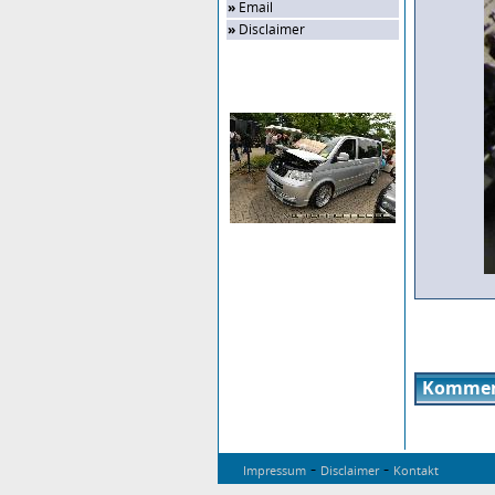
»
Email
»
Disclaimer
Zufalls-Bild
Kommen
-
-
Impressum
Disclaimer
Kontakt