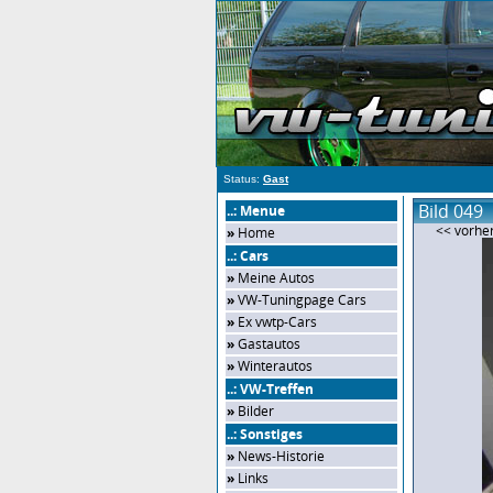
Status:
Gast
Bild 049
..: Menue
<< vorher
»
Home
..: Cars
»
Meine Autos
»
VW-Tuningpage Cars
»
Ex vwtp-Cars
»
Gastautos
»
Winterautos
..: VW-Treffen
»
Bilder
..: Sonstiges
»
News-Historie
»
Links