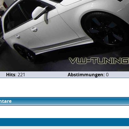
Hits
: 221
Abstimmungen:
0
tare