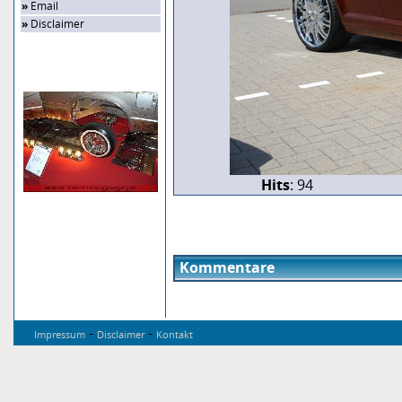
»
Email
»
Disclaimer
Zufalls-Bild
Hits
: 94
Kommentare
-
-
Impressum
Disclaimer
Kontakt