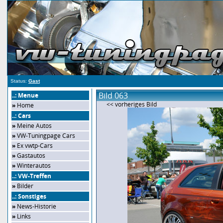
Status:
Gast
Bild 063
..: Menue
<< vorheriges Bild
»
Home
..: Cars
»
Meine Autos
»
VW-Tuningpage Cars
»
Ex vwtp-Cars
»
Gastautos
»
Winterautos
..: VW-Treffen
»
Bilder
..: Sonstiges
»
News-Historie
»
Links