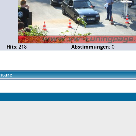
Hits
: 218
Abstimmungen:
0
tare