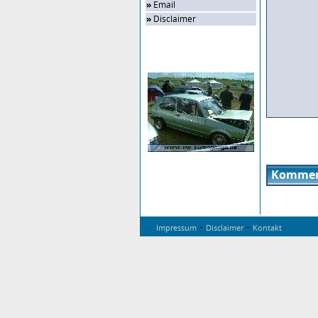
»
Email
»
Disclaimer
Zufalls-Bild
Kommen
-
-
Impressum
Disclaimer
Kontakt