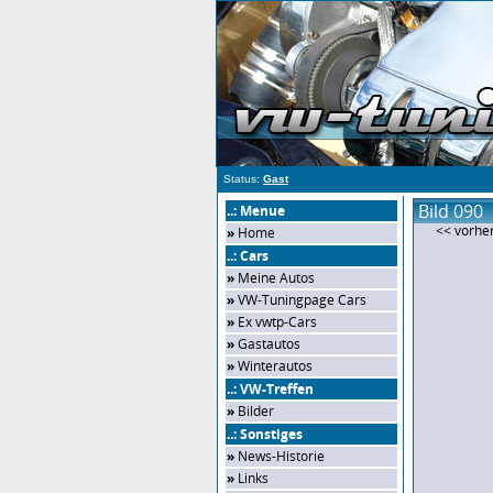
Status:
Gast
Bild 090
..: Menue
<< vorher
»
Home
..: Cars
»
Meine Autos
»
VW-Tuningpage Cars
»
Ex vwtp-Cars
»
Gastautos
»
Winterautos
..: VW-Treffen
»
Bilder
..: Sonstiges
»
News-Historie
»
Links