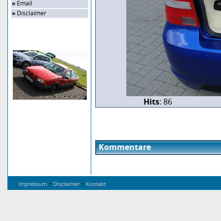
»
Email
»
Disclaimer
Zufalls-Bild
Hits
: 86
Kommentare
-
-
Impressum
Disclaimer
Kontakt