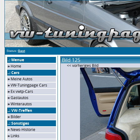
Status:
Gast
Bild 125
..: Menue
<< vorheriges Bild
»
Home
..: Cars
»
Meine Autos
»
VW-Tuningpage Cars
»
Ex vwtp-Cars
»
Gastautos
»
Winterautos
..: VW-Treffen
»
Bilder
..: Sonstiges
»
News-Historie
»
Links