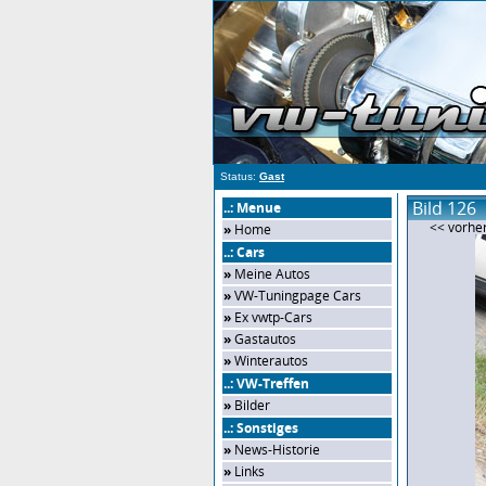
Status:
Gast
Bild 126
..: Menue
<< vorher
»
Home
..: Cars
»
Meine Autos
»
VW-Tuningpage Cars
»
Ex vwtp-Cars
»
Gastautos
»
Winterautos
..: VW-Treffen
»
Bilder
..: Sonstiges
»
News-Historie
»
Links