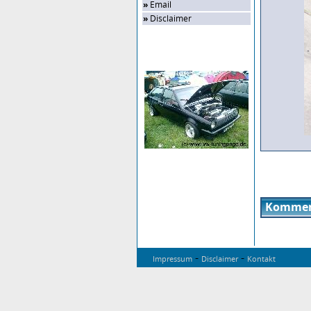
»
Email
»
Disclaimer
Zufalls-Bild
Kommen
-
-
Impressum
Disclaimer
Kontakt