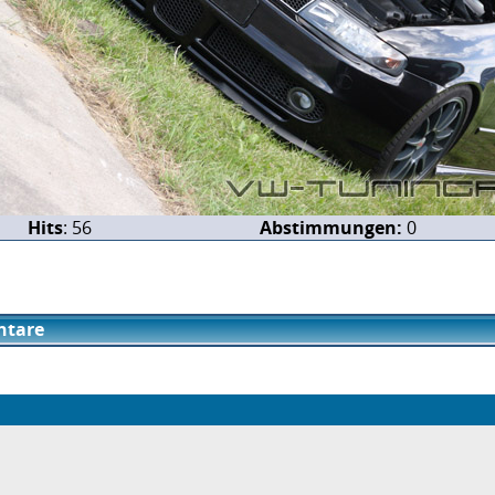
Hits
: 56
Abstimmungen:
0
tare