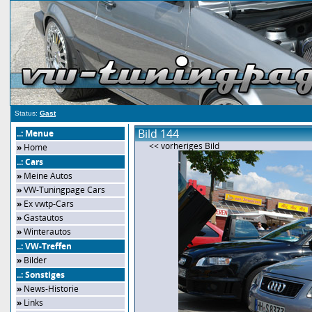
Status:
Gast
Bild 144
..: Menue
<< vorheriges Bild
»
Home
..: Cars
»
Meine Autos
»
VW-Tuningpage Cars
»
Ex vwtp-Cars
»
Gastautos
»
Winterautos
..: VW-Treffen
»
Bilder
..: Sonstiges
»
News-Historie
»
Links