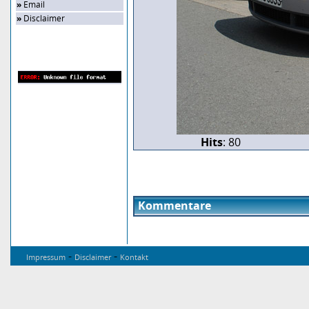
»
Email
»
Disclaimer
Zufalls-Bild
Hits
: 80
Kommentare
-
-
Impressum
Disclaimer
Kontakt