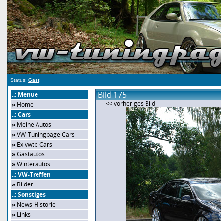
Status:
Gast
Bild 175
..: Menue
<< vorheriges Bild
»
Home
..: Cars
»
Meine Autos
»
VW-Tuningpage Cars
»
Ex vwtp-Cars
»
Gastautos
»
Winterautos
..: VW-Treffen
»
Bilder
..: Sonstiges
»
News-Historie
»
Links