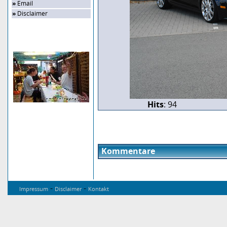
»
Email
»
Disclaimer
Zufalls-Bild
Hits
: 94
Kommentare
-
-
Impressum
Disclaimer
Kontakt