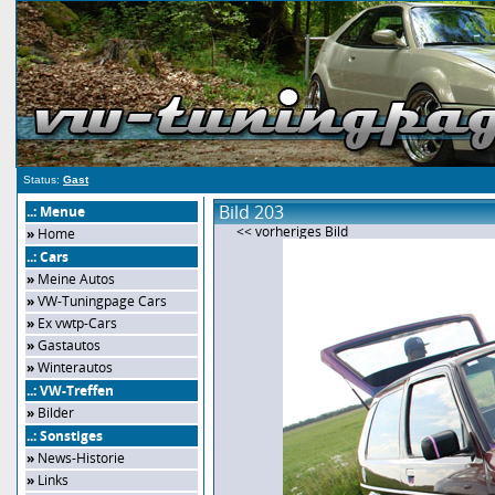
Status:
Gast
Bild 203
..: Menue
<< vorheriges Bild
»
Home
..: Cars
»
Meine Autos
»
VW-Tuningpage Cars
»
Ex vwtp-Cars
»
Gastautos
»
Winterautos
..: VW-Treffen
»
Bilder
..: Sonstiges
»
News-Historie
»
Links