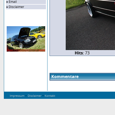
»
Email
»
Disclaimer
Zufalls-Bild
Hits
: 73
Kommentare
-
-
Impressum
Disclaimer
Kontakt