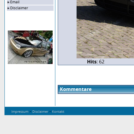
»
Email
»
Disclaimer
Zufalls-Bild
Hits
: 62
Kommentare
-
-
Impressum
Disclaimer
Kontakt