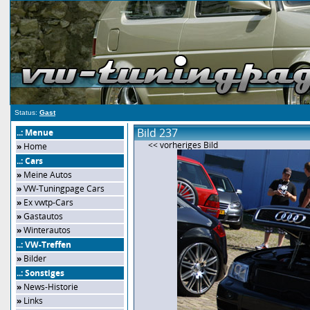
Status:
Gast
Bild 237
..: Menue
<< vorheriges Bild
»
Home
..: Cars
»
Meine Autos
»
VW-Tuningpage Cars
»
Ex vwtp-Cars
»
Gastautos
»
Winterautos
..: VW-Treffen
»
Bilder
..: Sonstiges
»
News-Historie
»
Links