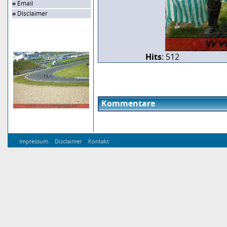
»
Email
»
Disclaimer
Zufalls-Bild
Hits
: 512
Kommentare
-
-
Impressum
Disclaimer
Kontakt