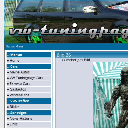
Status:
Gast
Bild 26
..: Menue
<< vorheriges Bild
»
Home
..: Cars
»
Meine Autos
»
VW-Tuningpage Cars
»
Ex vwtp-Cars
»
Gastautos
»
Winterautos
..: VW-Treffen
»
Bilder
..: Sonstiges
»
News-Historie
»
Links