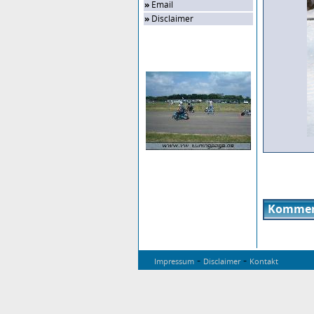
»
Email
»
Disclaimer
Zufalls-Bild
Kommen
-
-
Impressum
Disclaimer
Kontakt