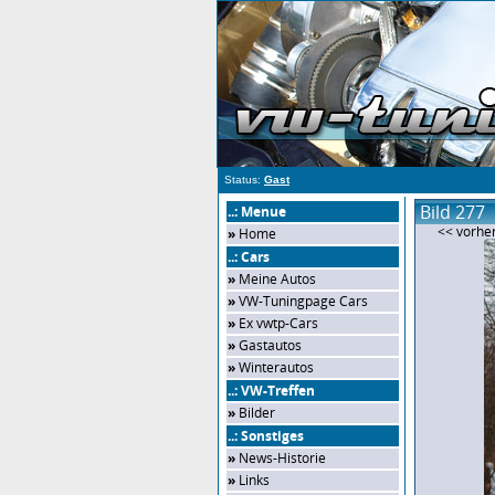
Status:
Gast
Bild 277
..: Menue
<< vorher
»
Home
..: Cars
»
Meine Autos
»
VW-Tuningpage Cars
»
Ex vwtp-Cars
»
Gastautos
»
Winterautos
..: VW-Treffen
»
Bilder
..: Sonstiges
»
News-Historie
»
Links