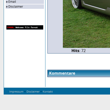
»
Email
»
Disclaimer
Zufalls-Bild
Hits
: 72
Kommentare
-
-
Impressum
Disclaimer
Kontakt