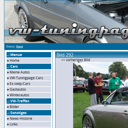
Status:
Gast
Bild 292
..: Menue
<< vorheriges Bild
»
Home
..: Cars
»
Meine Autos
»
VW-Tuningpage Cars
»
Ex vwtp-Cars
»
Gastautos
»
Winterautos
..: VW-Treffen
»
Bilder
..: Sonstiges
»
News-Historie
»
Links