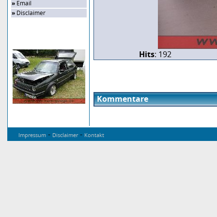
»
Email
»
Disclaimer
Zufalls-Bild
Hits
: 192
Kommentare
-
-
Impressum
Disclaimer
Kontakt