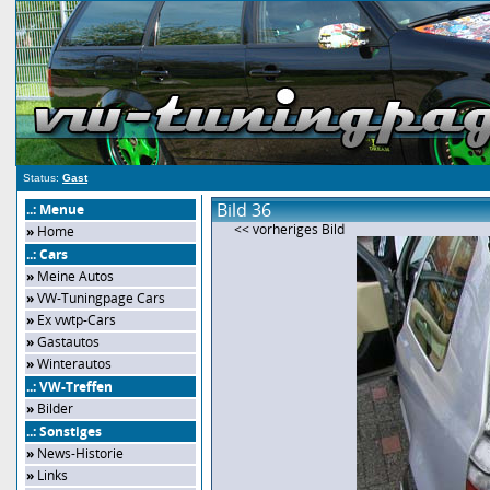
Status:
Gast
Bild 36
..: Menue
<< vorheriges Bild
»
Home
..: Cars
»
Meine Autos
»
VW-Tuningpage Cars
»
Ex vwtp-Cars
»
Gastautos
»
Winterautos
..: VW-Treffen
»
Bilder
..: Sonstiges
»
News-Historie
»
Links