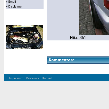
»
Email
»
Disclaimer
Zufalls-Bild
Hits
: 361
Kommentare
-
-
Impressum
Disclaimer
Kontakt