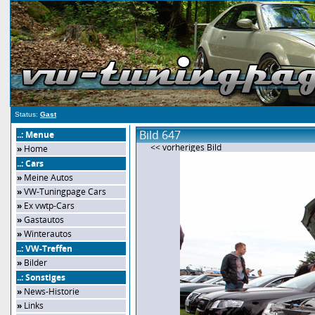
Status:
Gast
Bild 647
..: Menue
<< vorheriges Bild
»
Home
..: Cars
»
Meine Autos
»
VW-Tuningpage Cars
»
Ex vwtp-Cars
»
Gastautos
»
Winterautos
..: VW-Treffen
»
Bilder
..: Sonstiges
»
News-Historie
»
Links