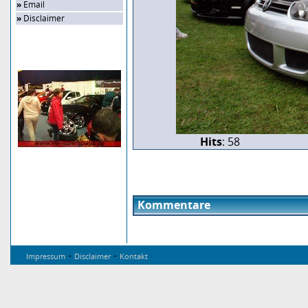
»
Email
»
Disclaimer
Zufalls-Bild
Hits
: 58
Kommentare
-
-
Impressum
Disclaimer
Kontakt