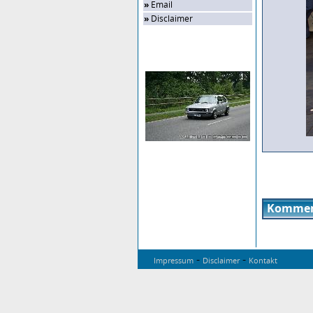
»
Email
»
Disclaimer
Zufalls-Bild
Kommen
-
-
Impressum
Disclaimer
Kontakt