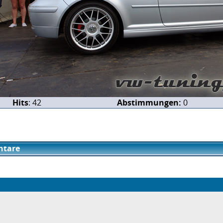
Hits
: 42
Abstimmungen:
0
tare