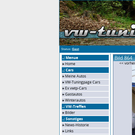
Status:
Gast
Bild 864
..: Menue
<< vorher
»
Home
..: Cars
»
Meine Autos
»
VW-Tuningpage Cars
»
Ex vwtp-Cars
»
Gastautos
»
Winterautos
..: VW-Treffen
»
Bilder
..: Sonstiges
»
News-Historie
»
Links