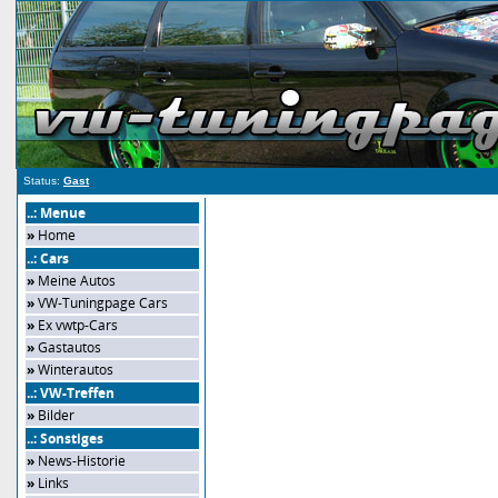
Status:
Gast
..: Menue
»
Home
..: Cars
»
Meine Autos
»
VW-Tuningpage Cars
»
Ex vwtp-Cars
»
Gastautos
»
Winterautos
..: VW-Treffen
»
Bilder
..: Sonstiges
»
News-Historie
»
Links