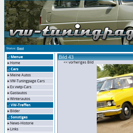
Status:
Gast
Bild 43
..: Menue
<< vorheriges Bild
»
Home
..: Cars
»
Meine Autos
»
VW-Tuningpage Cars
»
Ex vwtp-Cars
»
Gastautos
»
Winterautos
..: VW-Treffen
»
Bilder
..: Sonstiges
»
News-Historie
»
Links