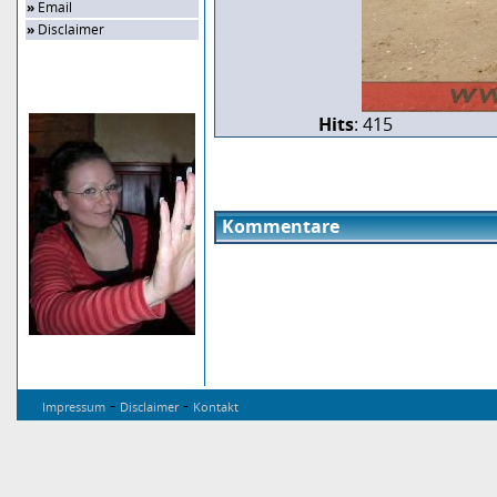
»
Email
»
Disclaimer
Zufalls-Bild
Hits
: 415
Kommentare
-
-
Impressum
Disclaimer
Kontakt