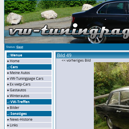
Status:
Gast
Bild 49
..: Menue
<< vorheriges Bild
»
Home
..: Cars
»
Meine Autos
»
VW-Tuningpage Cars
»
Ex vwtp-Cars
»
Gastautos
»
Winterautos
..: VW-Treffen
»
Bilder
..: Sonstiges
»
News-Historie
»
Links