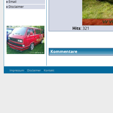
»
Email
»
Disclaimer
Zufalls-Bild
Hits
: 321
Kommentare
-
-
Impressum
Disclaimer
Kontakt