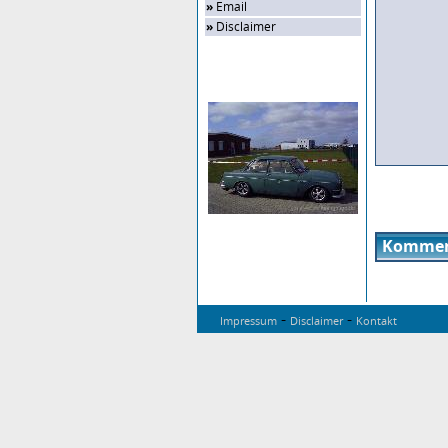
»
Email
»
Disclaimer
Zufalls-Bild
Kommen
-
-
Impressum
Disclaimer
Kontakt