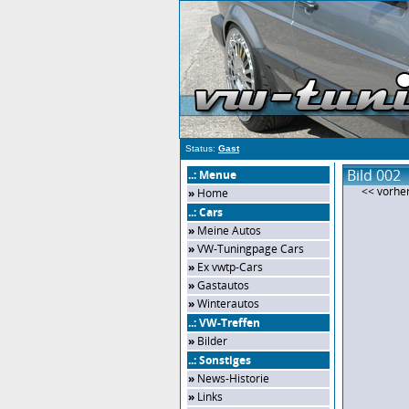
Status:
Gast
Bild 002
..: Menue
<< vorher
»
Home
..: Cars
»
Meine Autos
»
VW-Tuningpage Cars
»
Ex vwtp-Cars
»
Gastautos
»
Winterautos
..: VW-Treffen
»
Bilder
..: Sonstiges
»
News-Historie
»
Links