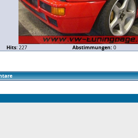
Hits
: 227
Abstimmungen:
0
tare