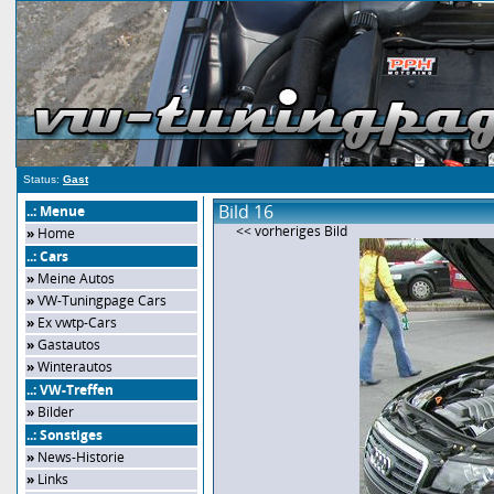
Status:
Gast
Bild 16
..: Menue
<< vorheriges Bild
»
Home
..: Cars
»
Meine Autos
»
VW-Tuningpage Cars
»
Ex vwtp-Cars
»
Gastautos
»
Winterautos
..: VW-Treffen
»
Bilder
..: Sonstiges
»
News-Historie
»
Links