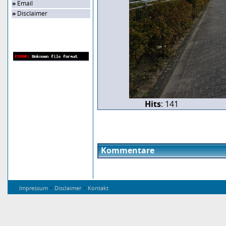
»
Email
»
Disclaimer
Zufalls-Bild
Hits
: 141
Kommentare
-
-
Impressum
Disclaimer
Kontakt