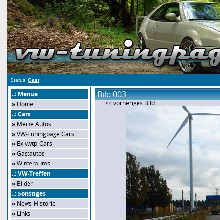
Status:
Gast
Bild 003
..: Menue
<< vorheriges Bild
»
Home
..: Cars
»
Meine Autos
»
VW-Tuningpage Cars
»
Ex vwtp-Cars
»
Gastautos
»
Winterautos
..: VW-Treffen
»
Bilder
..: Sonstiges
»
News-Historie
»
Links