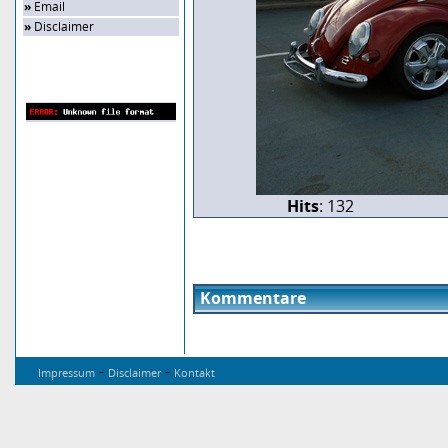
»
Email
»
Disclaimer
Zufalls-Bild
Hits
: 132
Kommentare
-
-
Impressum
Disclaimer
Kontakt