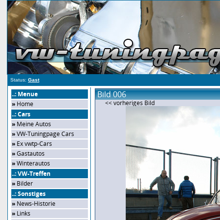
Status:
Gast
Bild 006
..: Menue
<< vorheriges Bild
»
Home
..: Cars
»
Meine Autos
»
VW-Tuningpage Cars
»
Ex vwtp-Cars
»
Gastautos
»
Winterautos
..: VW-Treffen
»
Bilder
..: Sonstiges
»
News-Historie
»
Links