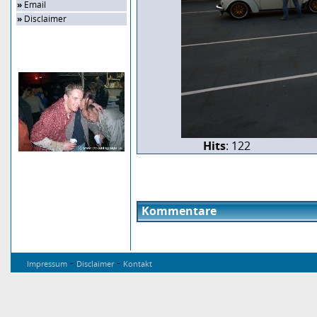
»
Email
»
Disclaimer
Zufalls-Bild
Hits
: 122
Kommentare
-
-
Impressum
Disclaimer
Kontakt