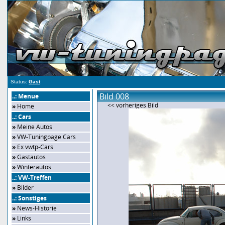
Status:
Gast
Bild 008
..: Menue
<< vorheriges Bild
»
Home
..: Cars
»
Meine Autos
»
VW-Tuningpage Cars
»
Ex vwtp-Cars
»
Gastautos
»
Winterautos
..: VW-Treffen
»
Bilder
..: Sonstiges
»
News-Historie
»
Links