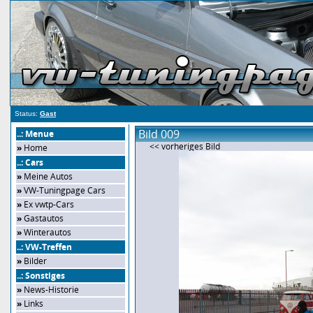
Status:
Gast
Bild 009
..: Menue
<< vorheriges Bild
»
Home
..: Cars
»
Meine Autos
»
VW-Tuningpage Cars
»
Ex vwtp-Cars
»
Gastautos
»
Winterautos
..: VW-Treffen
»
Bilder
..: Sonstiges
»
News-Historie
»
Links