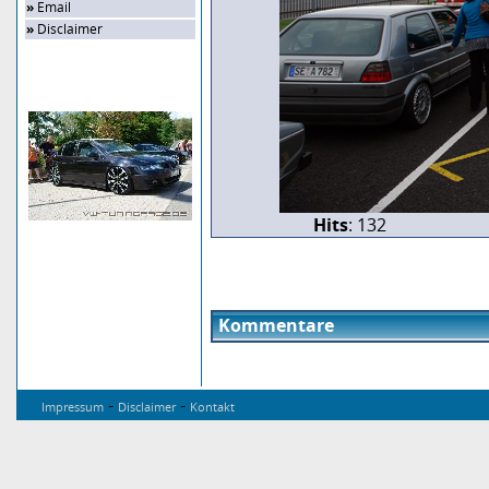
»
Email
»
Disclaimer
Zufalls-Bild
Hits
: 132
Kommentare
-
-
Impressum
Disclaimer
Kontakt