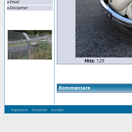
»
Email
»
Disclaimer
Zufalls-Bild
Hits
: 129
Kommentare
-
-
Impressum
Disclaimer
Kontakt