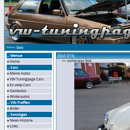
Status:
Gast
Bild 016
..: Menue
<< vorheriges Bild
»
Home
..: Cars
»
Meine Autos
»
VW-Tuningpage Cars
»
Ex vwtp-Cars
»
Gastautos
»
Winterautos
..: VW-Treffen
»
Bilder
..: Sonstiges
»
News-Historie
»
Links