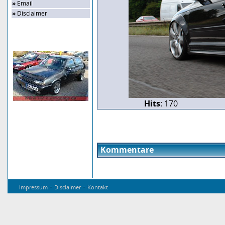
»
Email
»
Disclaimer
Zufalls-Bild
Hits
: 170
Kommentare
-
-
Impressum
Disclaimer
Kontakt