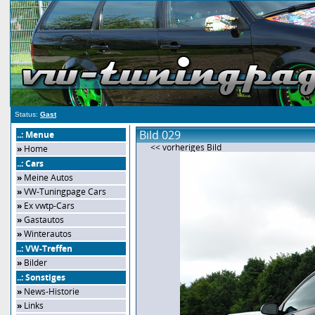
Status:
Gast
Bild 029
..: Menue
<< vorheriges Bild
»
Home
..: Cars
»
Meine Autos
»
VW-Tuningpage Cars
»
Ex vwtp-Cars
»
Gastautos
»
Winterautos
..: VW-Treffen
»
Bilder
..: Sonstiges
»
News-Historie
»
Links