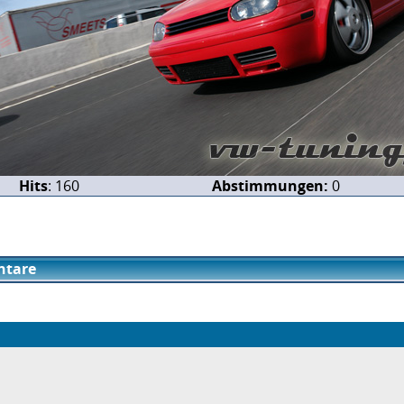
Hits
: 160
Abstimmungen:
0
tare