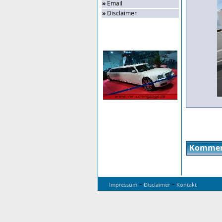
»
Email
»
Disclaimer
Zufalls-Bild
Kommen
-
-
Impressum
Disclaimer
Kontakt