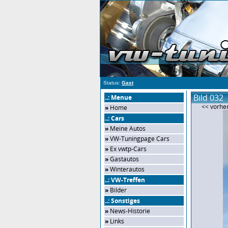
Status:
Gast
Bild 032
..: Menue
<< vorher
»
Home
..: Cars
»
Meine Autos
»
VW-Tuningpage Cars
»
Ex vwtp-Cars
»
Gastautos
»
Winterautos
..: VW-Treffen
»
Bilder
..: Sonstiges
»
News-Historie
»
Links