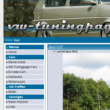
Status:
Gast
Bild 037
..: Menue
<< vorheriges Bild
»
Home
..: Cars
»
Meine Autos
»
VW-Tuningpage Cars
»
Ex vwtp-Cars
»
Gastautos
»
Winterautos
..: VW-Treffen
»
Bilder
..: Sonstiges
»
News-Historie
»
Links