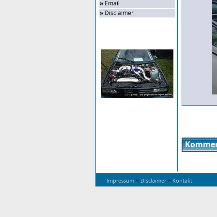
»
Email
»
Disclaimer
Zufalls-Bild
Kommen
-
-
Impressum
Disclaimer
Kontakt