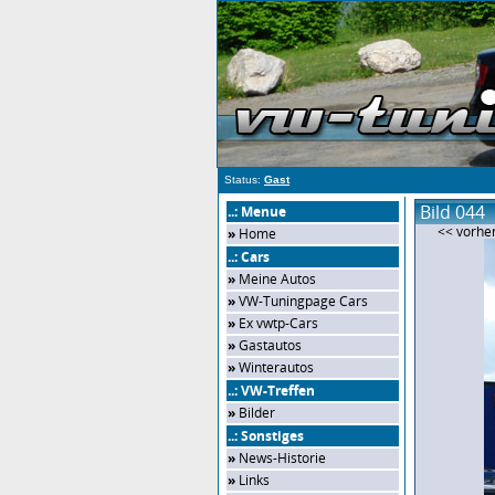
Status:
Gast
Bild 044
..: Menue
<< vorher
»
Home
..: Cars
»
Meine Autos
»
VW-Tuningpage Cars
»
Ex vwtp-Cars
»
Gastautos
»
Winterautos
..: VW-Treffen
»
Bilder
..: Sonstiges
»
News-Historie
»
Links