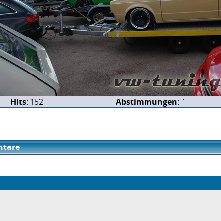
Hits
: 152
Abstimmungen:
1
tare