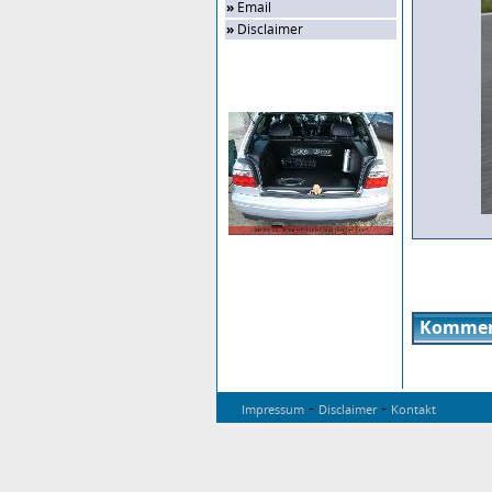
»
Email
»
Disclaimer
Zufalls-Bild
Kommen
-
-
Impressum
Disclaimer
Kontakt