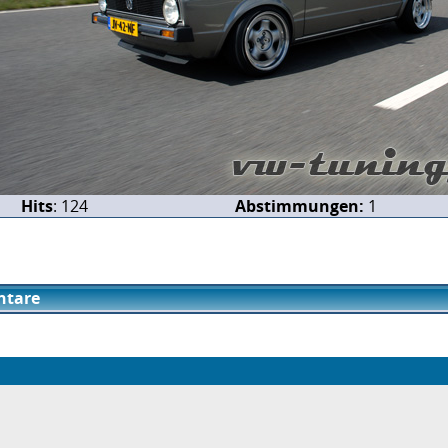
Hits
: 124
Abstimmungen:
1
tare