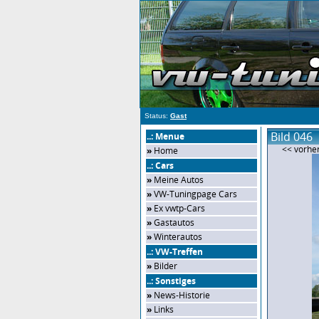
Status:
Gast
Bild 046
..: Menue
<< vorher
»
Home
..: Cars
»
Meine Autos
»
VW-Tuningpage Cars
»
Ex vwtp-Cars
»
Gastautos
»
Winterautos
..: VW-Treffen
»
Bilder
..: Sonstiges
»
News-Historie
»
Links