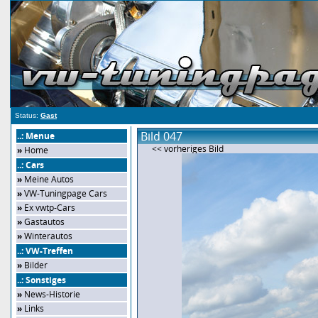
Status:
Gast
Bild 047
..: Menue
<< vorheriges Bild
»
Home
..: Cars
»
Meine Autos
»
VW-Tuningpage Cars
»
Ex vwtp-Cars
»
Gastautos
»
Winterautos
..: VW-Treffen
»
Bilder
..: Sonstiges
»
News-Historie
»
Links