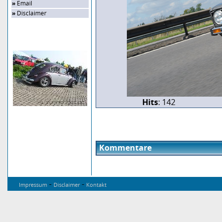
»
Email
»
Disclaimer
Zufalls-Bild
Hits
: 142
Kommentare
-
-
Impressum
Disclaimer
Kontakt