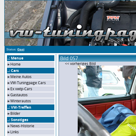
Status:
Gast
Bild 057
..: Menue
<< vorheriges Bild
»
Home
..: Cars
»
Meine Autos
»
VW-Tuningpage Cars
»
Ex vwtp-Cars
»
Gastautos
»
Winterautos
..: VW-Treffen
»
Bilder
..: Sonstiges
»
News-Historie
»
Links