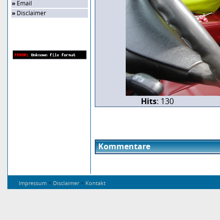
»
Email
»
Disclaimer
Zufalls-Bild
Hits
: 130
Kommentare
-
-
Impressum
Disclaimer
Kontakt