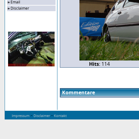
»
Email
»
Disclaimer
Zufalls-Bild
Hits
: 114
Kommentare
-
-
Impressum
Disclaimer
Kontakt