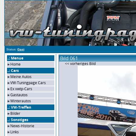
Status:
Gast
Bild 061
..: Menue
<< vorheriges Bild
»
Home
..: Cars
»
Meine Autos
»
VW-Tuningpage Cars
»
Ex vwtp-Cars
»
Gastautos
»
Winterautos
..: VW-Treffen
»
Bilder
..: Sonstiges
»
News-Historie
»
Links