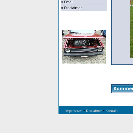
»
Email
»
Disclaimer
Zufalls-Bild
Kommen
-
-
Impressum
Disclaimer
Kontakt