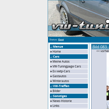
Status:
Gast
Bild 083
..: Menue
<< vorher
»
Home
..: Cars
»
Meine Autos
»
VW-Tuningpage Cars
»
Ex vwtp-Cars
»
Gastautos
»
Winterautos
..: VW-Treffen
»
Bilder
..: Sonstiges
»
News-Historie
»
Links