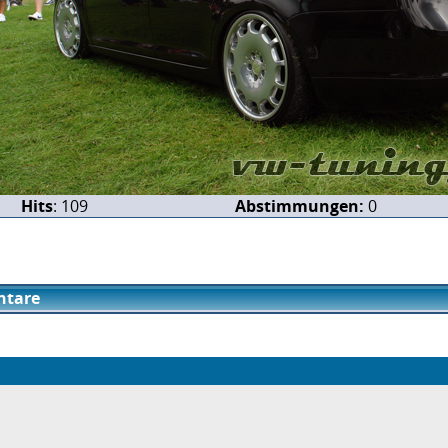
Hits
: 109
Abstimmungen:
0
tare