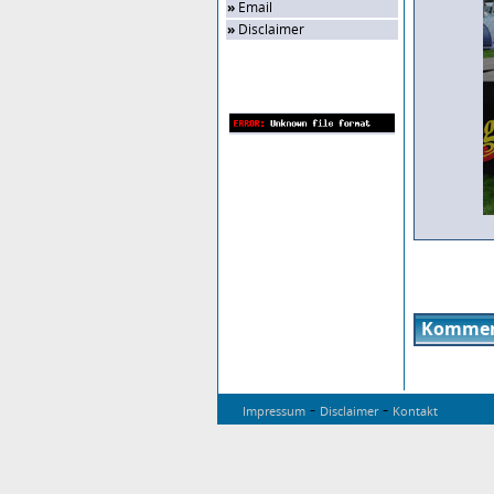
»
Email
»
Disclaimer
Zufalls-Bild
Kommen
-
-
Impressum
Disclaimer
Kontakt