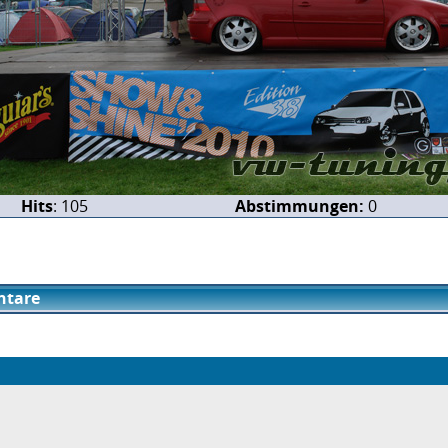
Hits
: 105
Abstimmungen:
0
tare