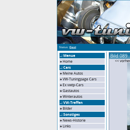
Status:
Gast
Bild 089
..: Menue
<< vorher
»
Home
..: Cars
»
Meine Autos
»
VW-Tuningpage Cars
»
Ex vwtp-Cars
»
Gastautos
»
Winterautos
..: VW-Treffen
»
Bilder
..: Sonstiges
»
News-Historie
»
Links