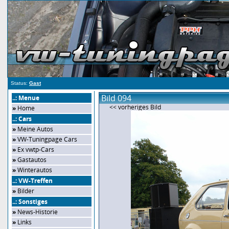
Status:
Gast
Bild 094
..: Menue
<< vorheriges Bild
»
Home
..: Cars
»
Meine Autos
»
VW-Tuningpage Cars
»
Ex vwtp-Cars
»
Gastautos
»
Winterautos
..: VW-Treffen
»
Bilder
..: Sonstiges
»
News-Historie
»
Links