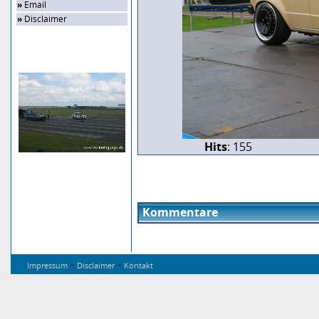
»
Email
»
Disclaimer
Zufalls-Bild
Hits
: 155
Kommentare
-
-
Impressum
Disclaimer
Kontakt