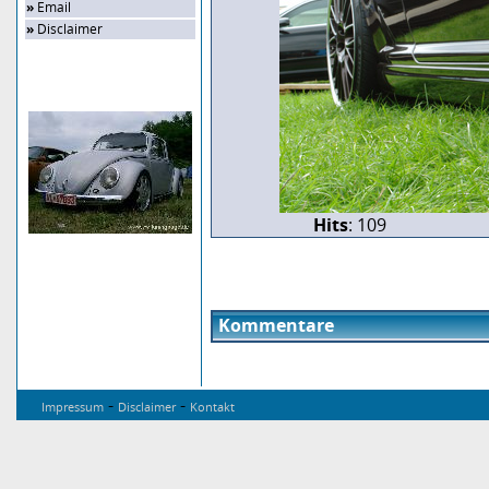
»
Email
»
Disclaimer
Zufalls-Bild
Hits
: 109
Kommentare
-
-
Impressum
Disclaimer
Kontakt