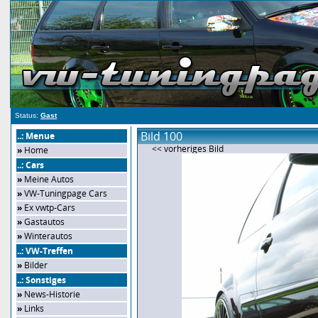
Status:
Gast
Bild 100
..: Menue
<< vorheriges Bild
»
Home
..: Cars
»
Meine Autos
»
VW-Tuningpage Cars
»
Ex vwtp-Cars
»
Gastautos
»
Winterautos
..: VW-Treffen
»
Bilder
..: Sonstiges
»
News-Historie
»
Links