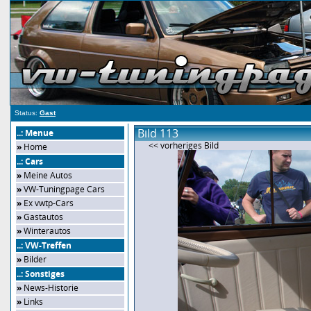
Status:
Gast
Bild 113
..: Menue
<< vorheriges Bild
»
Home
..: Cars
»
Meine Autos
»
VW-Tuningpage Cars
»
Ex vwtp-Cars
»
Gastautos
»
Winterautos
..: VW-Treffen
»
Bilder
..: Sonstiges
»
News-Historie
»
Links