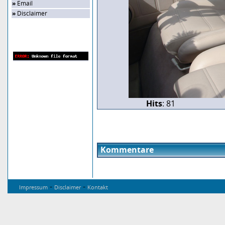
»
Email
»
Disclaimer
Zufalls-Bild
Hits
: 81
Kommentare
-
-
Impressum
Disclaimer
Kontakt