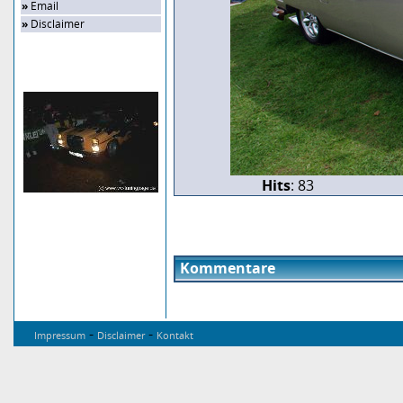
»
Email
»
Disclaimer
Zufalls-Bild
Hits
: 83
Kommentare
-
-
Impressum
Disclaimer
Kontakt