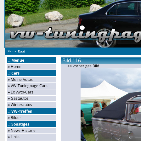
Status:
Gast
Bild 116
..: Menue
<< vorheriges Bild
»
Home
..: Cars
»
Meine Autos
»
VW-Tuningpage Cars
»
Ex vwtp-Cars
»
Gastautos
»
Winterautos
..: VW-Treffen
»
Bilder
..: Sonstiges
»
News-Historie
»
Links