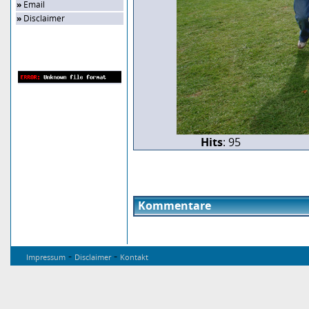
»
Email
»
Disclaimer
Zufalls-Bild
Hits
: 95
Kommentare
-
-
Impressum
Disclaimer
Kontakt