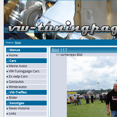
Status:
Gast
Bild 117
..: Menue
<< vorheriges Bild
»
Home
..: Cars
»
Meine Autos
»
VW-Tuningpage Cars
»
Ex vwtp-Cars
»
Gastautos
»
Winterautos
..: VW-Treffen
»
Bilder
..: Sonstiges
»
News-Historie
»
Links