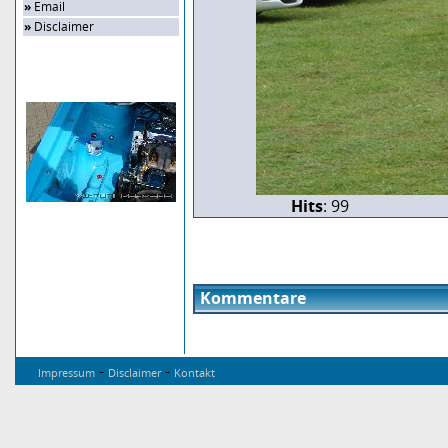
»
Email
»
Disclaimer
Zufalls-Bild
Hits
: 99
Kommentare
-
-
Impressum
Disclaimer
Kontakt