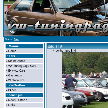
Status:
Gast
Bild 119
..: Menue
<< vorheriges Bild
»
Home
..: Cars
»
Meine Autos
»
VW-Tuningpage Cars
»
Ex vwtp-Cars
»
Gastautos
»
Winterautos
..: VW-Treffen
»
Bilder
..: Sonstiges
»
News-Historie
»
Links