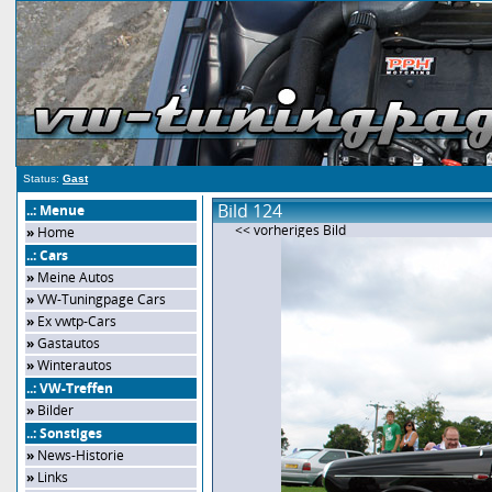
Status:
Gast
Bild 124
..: Menue
<< vorheriges Bild
»
Home
..: Cars
»
Meine Autos
»
VW-Tuningpage Cars
»
Ex vwtp-Cars
»
Gastautos
»
Winterautos
..: VW-Treffen
»
Bilder
..: Sonstiges
»
News-Historie
»
Links