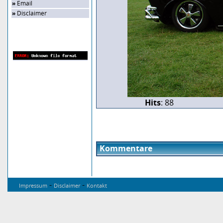
»
Email
»
Disclaimer
Zufalls-Bild
Hits
: 88
Kommentare
-
-
Impressum
Disclaimer
Kontakt